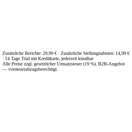
Zusätzliche Berichte: 29,99 € · Zusätzliche Stellungnahmen: 14,99 €
· 14 Tage Trial mit Kreditkarte, jederzeit kündbar
Alle Preise zzgl. gesetzlicher Umsatzsteuer (19 %). B2B-Angebot
— vorsteuerabzugsberechtigt.
Innowist Beratung, Stralsund
über 350 Unternehmen