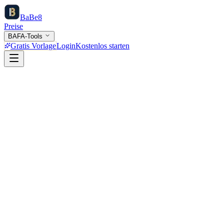
Ba
Be
8
Preise
BAFA-Tools
Gratis Vorlage
Login
Kostenlos starten
bafabot.de/reports/new