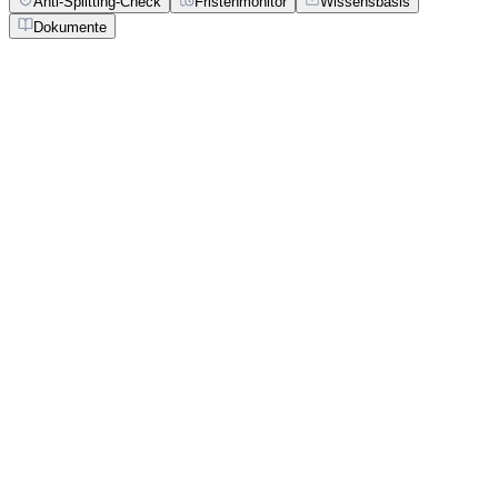
Anti-Splitting-Check
Fristenmonitor
Wissensbasis
Dokumente
bafabot.de/reports/new
13 Kapitel
|
~ 8 Min
|
Score: 92